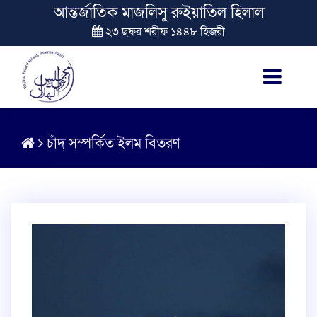
আন্তর্জাতিক মাজলিসু রুইয়াতিল হিলাল
২৩ ছফর শরীফ ১৪৪৮ হিজরী
চাঁদ সম্পর্কিত ইলম বিতরণ