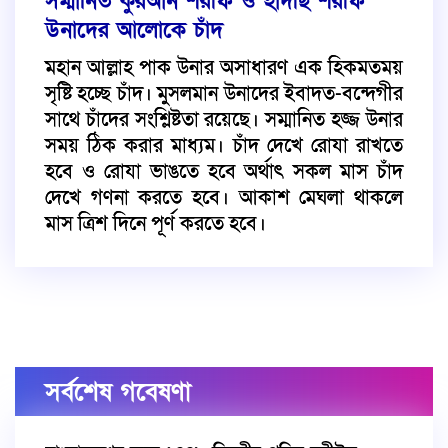
সম্মানিত কুরআন শরীফ ও হাদীছ শরীফ
উনাদের আলোকে চাঁদ
মহান আল্লাহ পাক উনার অসাধারণ এক হিকমতময়
সৃষ্টি হচ্ছে চাঁদ। মুসলমান উনাদের ইবাদত-বন্দেগীর
সাথে চাঁদের সংশ্লিষ্টতা রয়েছে। সম্মানিত হজ্জ উনার
সময় ঠিক করার মাধ্যম। চাঁদ দেখে রোযা রাখতে
হবে ও রোযা ভাঙতে হবে অর্থাৎ সকল মাস চাঁদ
দেখে গণনা করতে হবে। আকাশ মেঘলা থাকলে
মাস ত্রিশ দিনে পূর্ণ করতে হবে।
সর্বশেষ গবেষণা