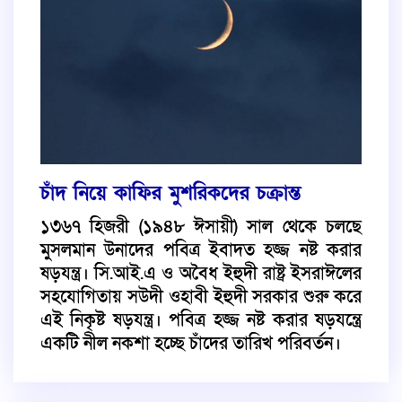
চাঁদ নিয়ে কাফির মুশরিকদের চক্রান্ত
১৩৬৭ হিজরী (১৯৪৮ ঈসায়ী) সাল থেকে চলছে
মুসলমান উনাদের পবিত্র ইবাদত হজ্জ নষ্ট করার
ষড়যন্ত্র। সি.আই.এ ও অবৈধ ইহুদী রাষ্ট্র ইসরাঈলের
সহযোগিতায় সউদী ওহাবী ইহুদী সরকার শুরু করে
এই নিকৃষ্ট ষড়যন্ত্র। পবিত্র হজ্জ নষ্ট করার ষড়যন্ত্রে
একটি নীল নকশা হচ্ছে চাঁদের তারিখ পরিবর্তন।