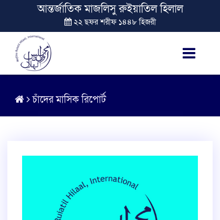
আন্তর্জাতিক মাজলিসু রুইয়াতিল হিলাল
২২ ছফর শরীফ ১৪৪৮ হিজরী
চাঁদের মাসিক রিপোর্ট