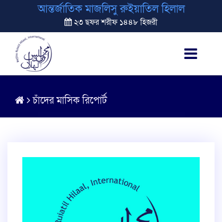
আন্তর্জাতিক মাজলিসু রুইয়াতিল হিলাল
২৩ ছফর শরীফ ১৪৪৮ হিজরী
চাঁদের মাসিক রিপোর্ট