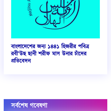
বাংলাদেশের জন্য ১৪৪১ হিজরীর পবিত্র
রবী‘উছ ছানী শরীফ মাস উনার চাঁদের
প্রতিবেদন
সর্বশেষ গবেষণা