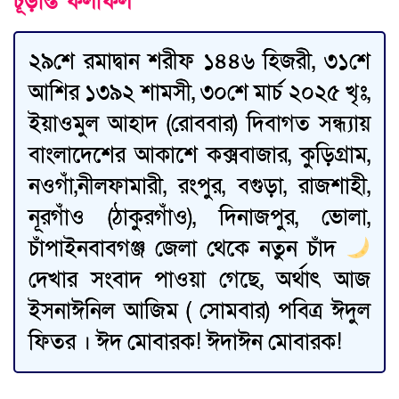
চূড়ান্ত ফলাফল
২৯শে রমাদ্বান শরীফ ১৪৪৬ হিজরী, ৩১শে
আশির ১৩৯২ শামসী, ৩০শে মার্চ ২০২৫ খৃঃ,
ইয়াওমুল আহাদ (রোববার) দিবাগত সন্ধ্যায়
বাংলাদেশের আকাশে কক্সবাজার, কুড়িগ্রাম,
নওগাঁ,নীলফামারী, রংপুর, বগুড়া, রাজশাহী,
নূরগাঁও (ঠাকুরগাঁও), দিনাজপুর, ভোলা,
চাঁপাইনবাবগঞ্জ জেলা থেকে নতুন চাঁদ
দেখার সংবাদ পাওয়া গেছে, অর্থাৎ আজ
ইসনাঈনিল আজিম ( সোমবার) পবিত্র ঈদুল
ফিতর । ঈদ মোবারক! ঈদাঈন মোবারক!