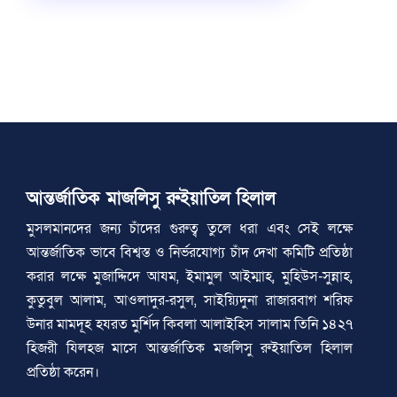
আন্তর্জাতিক মাজলিসু রুইয়াতিল হিলাল
মুসলমানদের জন্য চাঁদের গুরুত্ব তুলে ধরা এবং সেই লক্ষে
আন্তর্জাতিক ভাবে বিশ্বস্ত ও নির্ভরযোগ্য চাঁদ দেখা কমিটি প্রতিষ্ঠা
করার লক্ষে মুজাদ্দিদে আযম, ইমামুল আইম্মাহ, মুহিউস-সুন্নাহ,
কুতুবুল আলাম, আওলাদুর-রসুল, সাইয়্যিদুনা রাজারবাগ শরিফ
উনার মামদূহ হযরত মুর্শিদ কিবলা আলাইহিস সালাম তিনি ১৪২৭
হিজরী যিলহজ মাসে আন্তর্জাতিক মজলিসু রুইয়াতিল হিলাল
প্রতিষ্ঠা করেন।