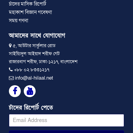
চাঁদের মাসিক রিপোর্ট
মহাকাশ বিজ্ঞান গবেষণা
সময় গণনা
আমাদের সাথে যোগাযোগ
৫, আউটার সার্কুলার রোড
সাইয়্যিদুল আইয়াদ শরীফ গেট
রাজারবাগ শরীফ, ঢাকা-১২১৭, বাংলাদেশ
+৮৮ ০২ ৮৩৩১২১৭
info@al-hilaal.net
চাঁদের রিপোর্ট পেতে