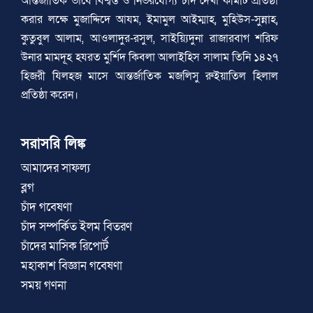
আন্তর্জাতিক ভাবে বিশ্বস্ত ও নির্ভরযোগ্য চাঁদ দেখা কমিটি প্রতিষ্ঠা
করার লক্ষে মুজাদ্দিদে আযম, ইমামুল আইম্মাহ, মুহিউস-সুন্নাহ,
কুতুবুল আলাম, আওলাদুর-রসুল, সাইয়্যিদুনা রাজারবাগ শরিফ
উনার মামদূহ হযরত মুর্শিদ কিবলা আলাইহিস সালাম তিনি ১৪২৭
হিজরী যিলহজ মাসে আন্তর্জাতিক মজলিসু রুইয়াতিল হিলাল
প্রতিষ্ঠা করেন।
সরাসরি লিঙ্ক
আমাদের সাফল্য
ব্লগ
চাঁদ গবেষণা
চাঁদ সম্পর্কিত ইলম বিতরণ
চাঁদের মাসিক রিপোর্ট
মহাকাশ বিজ্ঞান গবেষণা
সময় গণনা