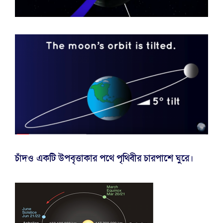
চাঁদও একটি উপবৃত্তাকার পথে পৃথিবীর চারপাশে ঘুরে।