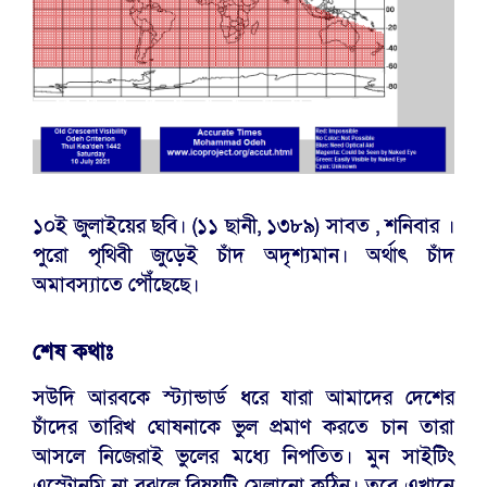
১০ই জুলাইয়ের ছবি। (১১ ছানী, ১৩৮৯) সাবত , শনিবার ।
পুরো পৃথিবী জুড়েই চাঁদ অদৃশ্যমান। অর্থাৎ চাঁদ
অমাবস্যাতে পৌঁছেছে।
শেষ কথাঃ
সউদি আরবকে স্ট্যান্ডার্ড ধরে যারা আমাদের দেশের
চাঁদের তারিখ ঘোষনাকে ভুল প্রমাণ করতে চান তারা
আসলে নিজেরাই ভুলের মধ্যে নিপতিত। মুন সাইটিং
এস্ট্রোনমি না বুঝলে বিষয়টি মেলানো কঠিন। তবে এখানে