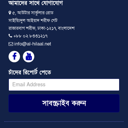
আমাদের সাথে যোগাযোগ
৫, আউটার সার্কুলার রোড
সাইয়্যিদুল আইয়াদ শরীফ গেট
রাজারবাগ শরীফ, ঢাকা-১২১৭, বাংলাদেশ
+৮৮ ০২ ৮৩৩১২১৭
info@al-hilaal.net
চাঁদের রিপোর্ট পেতে
সাবস্ক্রাইব করুন