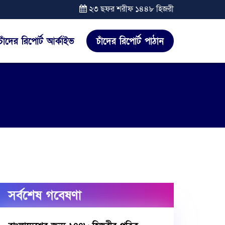
২৩ ছফর শরীফ ১৪৪৮ হিজরী
চাঁদের রিপোর্ট আর্কাইভ
চাঁদের রিপোর্ট পাঠান
সর্বশেষ গবেষণা