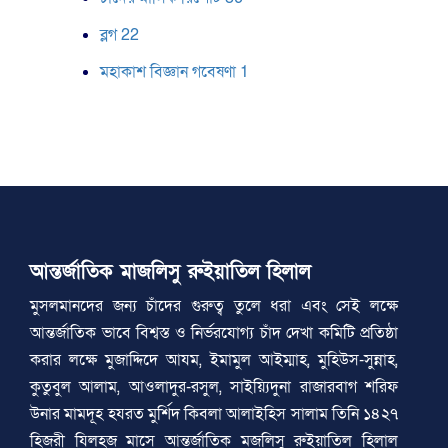
ব্লগ
22
মহাকাশ বিজ্ঞান গবেষণা
1
আন্তর্জাতিক মাজলিসু রুইয়াতিল হিলাল
মুসলমানদের জন্য চাঁদের গুরুত্ব তুলে ধরা এবং সেই লক্ষে
আন্তর্জাতিক ভাবে বিশ্বস্ত ও নির্ভরযোগ্য চাঁদ দেখা কমিটি প্রতিষ্ঠা
করার লক্ষে মুজাদ্দিদে আযম, ইমামুল আইম্মাহ, মুহিউস-সুন্নাহ,
কুতুবুল আলাম, আওলাদুর-রসুল, সাইয়্যিদুনা রাজারবাগ শরিফ
উনার মামদূহ হযরত মুর্শিদ কিবলা আলাইহিস সালাম তিনি ১৪২৭
হিজরী যিলহজ মাসে আন্তর্জাতিক মজলিসু রুইয়াতিল হিলাল